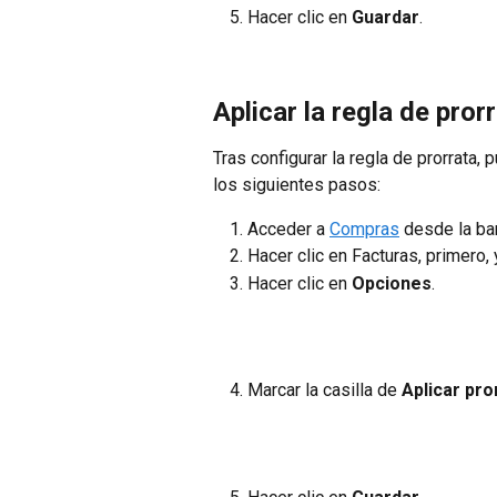
Hacer clic en
Guardar
.
Aplicar la regla de pror
Tras configurar la regla de prorrata,
los siguientes pasos: 
Acceder a 
Compras
 desde la bar
Hacer clic en Facturas, primero, 
Hacer clic en 
Opciones
.
Marcar la casilla de 
Aplicar pro