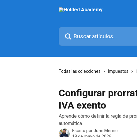
Ir al contenido principal
Buscar artículos...
Todas las colecciones
Impuestos
Configurar prorra
IVA exento
Aprende cómo definir la regla de pror
automática.
Escrito por
Juan Merino
18 de mayo de 2026