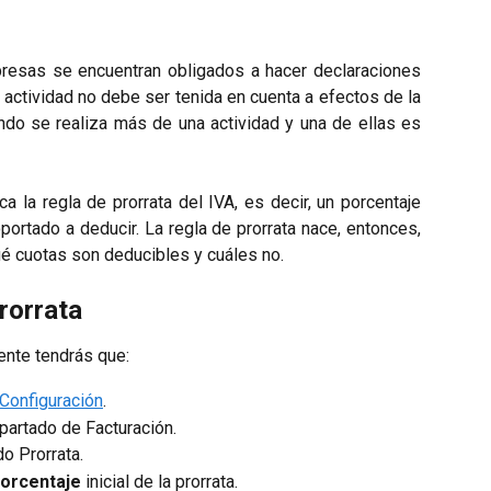
resas se encuentran obligados a hacer declaraciones
 actividad no debe ser tenida en cuenta a efectos de la
ndo se realiza más de una actividad y una de ellas es
ca la regla de prorrata del IVA, es decir, un porcentaje
ortado a deducir. La regla de prorrata nace, entonces,
qué cuotas son deducibles y cuáles no.
prorrata
mente tendrás que:
Configuración
.
apartado de Facturación.
do Prorrata.
 porcentaje
inicial de la prorrata.