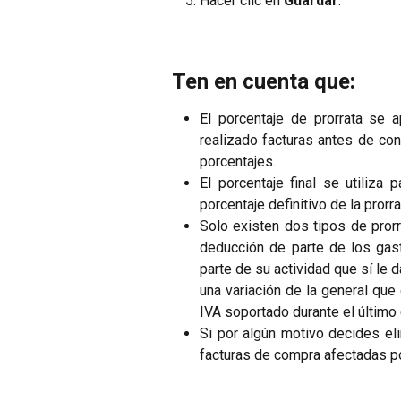
Hacer clic en 
Guardar
.
Ten en cuenta que:
El porcentaje de prorrata se 
realizado facturas antes de conf
porcentajes.
El porcentaje final se utiliza p
porcentaje definitivo de la prorra
Solo existen dos tipos de prorra
deducción de parte de los gas
parte de su actividad que sí le
una variación de la general que
IVA soportado durante el último e
Si por algún motivo decides eli
facturas de compra afectadas po