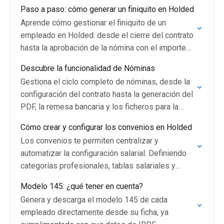
habituales sobre cómo configurar, generar y
Paso a paso: cómo generar un finiquito en Holded
automatizar las…
Aprende cómo gestionar el finiquito de un
empleado en Holded: desde el cierre del contrato
hasta la aprobación de la nómina con el importe
de vacaciones pendientes calculado
Descubre la funcionalidad de Nóminas
automáticamente.
Gestiona el ciclo completo de nóminas, desde la
configuración del contrato hasta la generación del
PDF, la remesa bancaria y los ficheros para la
Seguridad Social.
Cómo crear y configurar los convenios en Holded
Los convenios te permiten centralizar y
automatizar la configuración salarial. Definiendo
categorías profesionales, tablas salariales y
pagas extraordinarias, podrás aplicar esta
Modelo 145: ¿qué tener en cuenta?
información automáticamente y reducir la gestión
Genera y descarga el modelo 145 de cada
manual de datos.
empleado directamente desde su ficha, ya